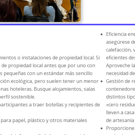
Eficiencia en
asegúrese de
calefacción, 
ientos o instalaciones de propiedad local. Si
eficientes de
l de propiedad local antes que por uno con
Aproveche la 
más pequeñas con un estándar más sencillo
necesidad de 
ación ecológica, pero suelen tener un menor
Gestión de re
nas hoteleras. Busque alojamientos, salas
contenedores
rfil sostenible.
distintos tip
 participantes a traer botellas y recipientes de
«cero residu
lleven a cas
 para papel, plástico y otros materiales
de artesanía
Proporcione f