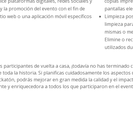
ice plataformas digitales, redes sociales y
copias impres
 y la promoción del evento con el fin de
pantallas el
itio web o una aplicación móvil específicos
Limpieza pos
limpieza para
mismas o mej
Elimine o re
utilizados du
s participantes de vuelta a casa, ¡todavía no has terminado
e toda la historia. Si planificas cuidadosamente los aspecto
ckatón, podrás mejorar en gran medida la calidad y el impact
te y enriquecedora a todos los que participaron en el event