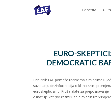
Početna
O Pr
EURO-SKEPTICI
DEMOCRATIC BAR
Priručnik EAF pomaže radnicima s mladima u jača
suzbijanju dezinformacija o klimatskim promje
euroskepticizmu. Pruža alate za prepoznavanje i r
osnažuje kritičko razmišljanje mladih uz primjere 