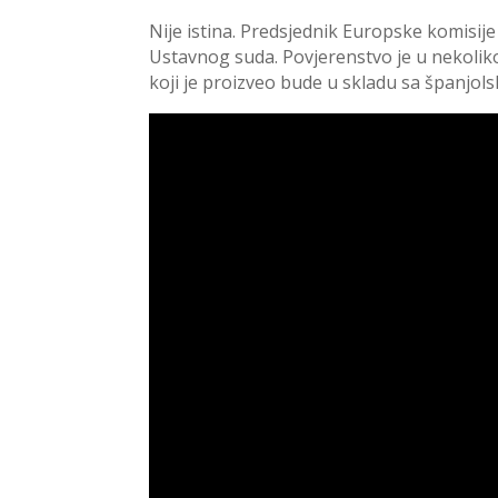
Nije istina. Predsjednik Europske komisij
Ustavnog suda. Povjerenstvo je u nekoliko
koji je proizveo bude u skladu sa španjol