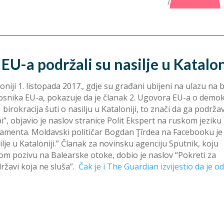
EU-a podržali su nasilje u Katalonij
iji 1. listopada 2017., gdje su građani ubijeni na ulazu na 
snika EU-a, pokazuje da je članak 2. Ugovora EU-a o demokra
irokracija šuti o nasilju u Kataloniji, to znači da ga podržav
pi”, objavio je naslov stranice Polit Ekspert na ruskom jeziku
amenta. Moldavski političar Bogdan Ţîrdea na Facebooku je
lje u Kataloniji.” Članak za novinsku agenciju Sputnik, koju
om pozivu na Balearske otoke, dobio je naslov “Pokreti za
ržavi koja ne sluša”.
Čak je i The Guardian izvijestio da je 