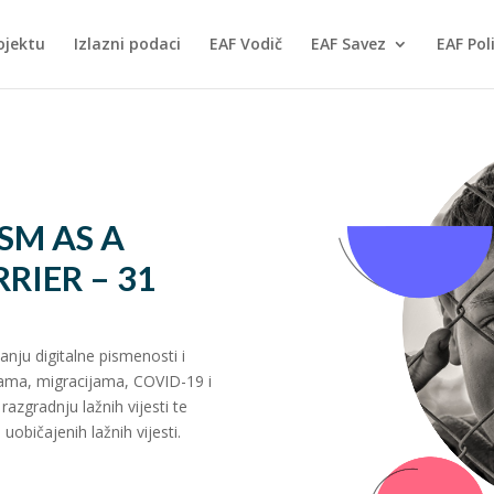
ojektu
Izlazni podaci
EAF Vodič
EAF Savez
EAF Pol
SM AS A
RIER – 31
nju digitalne pismenosti i
nama, migracijama, COVID-19 i
azgradnju lažnih vijesti te
uobičajenih lažnih vijesti.