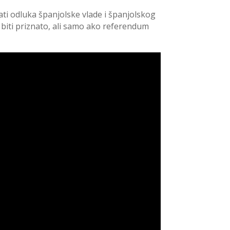
ati odluka španjolske vlade i španjolskog
 biti priznato, ali samo ako referendum