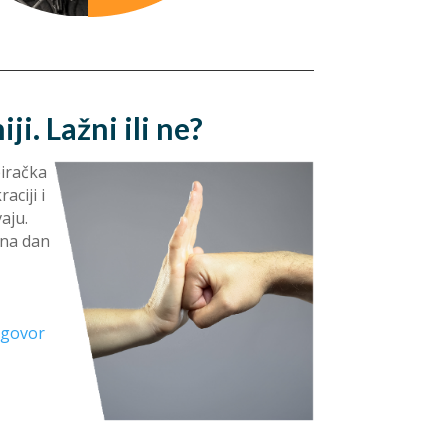
i. Lažni ili ne?
biračka
ciji i
aju.
 na dan
odgovor