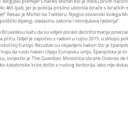
. Belgijski premijer Charles Michel bio je među prvim nacional
ilo 465 ljudi, jer je policija prisilno uklonila birače s biračk
je!” Rekao je Michel na Twitteru. Njegov slovenski kolega Mi
politički dijalog, vladavinu zakona i miroljubiva rješenja”.
 Bruxellesu kažu da su vidjeli porast dezinformacija povez
 priču. Odjel je započeo s radom u rujnu 2015. u sklopu poku
istočnoj Europi. Rezultati su objavljeni nakon što je španjol
raju da ruski hakeri ciljaju Europsku uniju. Španjolska je t
u, izvijestio je The Guardian. Ministrica obrane Dolores de Co
katalonske krize došlo s ruskog teritorija, iako nije doka