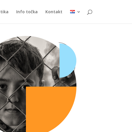
itika
Info točka
Kontakt