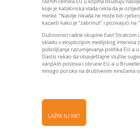
raznih čelnika EU u kojima osuđuju nasilje
koje je katalonska vlada rekla da je ozlijed
metke. “Nasilje nikada ne može biti rješen
kazavši kako je “zabrinut” i pozivajući na “
Dužnosnici radne skupine East Stratcom u
skladu s eksplozijom medijskog interesa za
poboljšanja razumijevanja politika EU-a u 
Dastis rekao da obavještajne službe sugeri
vanjskih poslova i obrane EU-a u Bruxelles
mnogo poruka na društvenim mrežama oko 
LAŽNI ILI NE?