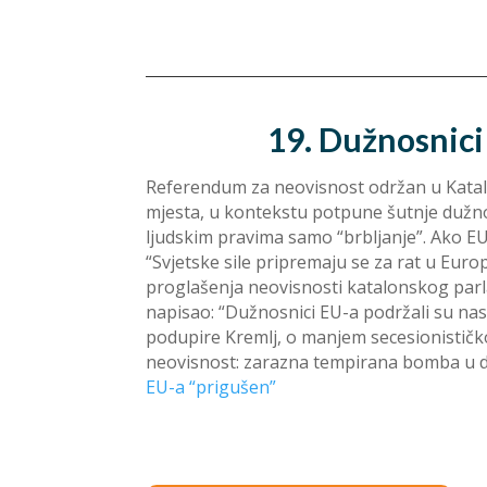
19. Dužnosnici 
Referendum za neovisnost održan u Katalon
mjesta, u kontekstu potpune šutnje dužno
ljudskim pravima samo “brbljanje”. Ako EU b
“Svjetske sile pripremaju se za rat u Euro
proglašenja neovisnosti katalonskog parl
napisao: “Dužnosnici EU-a podržali su nasi
podupire Kremlj, o manjem secesionističk
neovisnost: zarazna tempirana bomba u d
EU-a “prigušen”