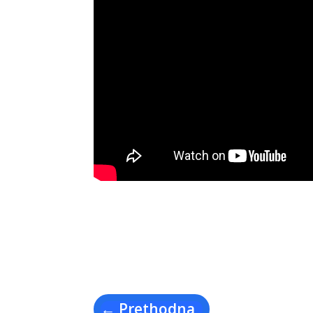
←
Prethodna