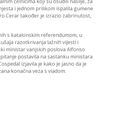
nim čelnicima koji su osudili nasilje, za
ih mjesta i jednom prilikom ispalila gumene
ro Cerar također je izrazio zabrinutost,
anih s katalonskim referendumom, u
šaja razotkrivanja lažnih vijesti i
ski ministar vanjskih poslova Alfonso
o pitanje postavila na sastanku ministara
spedal izjavila je kako je jasno da je
zana konačna veza s vladom.