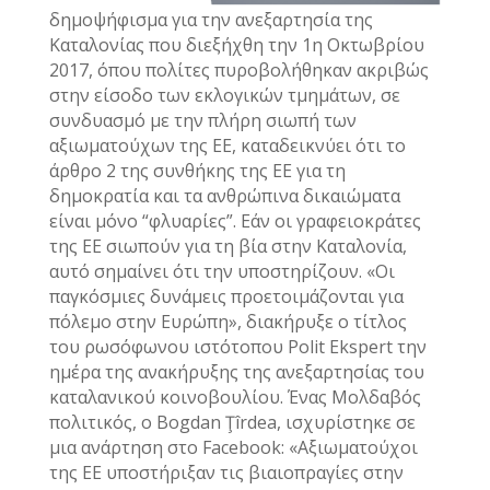
δημοψήφισμα για την ανεξαρτησία της
Καταλονίας που διεξήχθη την 1η Οκτωβρίου
2017, όπου πολίτες πυροβολήθηκαν ακριβώς
στην είσοδο των εκλογικών τμημάτων, σε
συνδυασμό με την πλήρη σιωπή των
αξιωματούχων της ΕΕ, καταδεικνύει ότι το
άρθρο 2 της συνθήκης της ΕΕ για τη
δημοκρατία και τα ανθρώπινα δικαιώματα
είναι μόνο “φλυαρίες”. Εάν οι γραφειοκράτες
της ΕΕ σιωπούν για τη βία στην Καταλονία,
αυτό σημαίνει ότι την υποστηρίζουν. «Οι
παγκόσμιες δυνάμεις προετοιμάζονται για
πόλεμο στην Ευρώπη», διακήρυξε ο τίτλος
του ρωσόφωνου ιστότοπου Polit Ekspert την
ημέρα της ανακήρυξης της ανεξαρτησίας του
καταλανικού κοινοβουλίου. Ένας Μολδαβός
πολιτικός, ο Bogdan Ţîrdea, ισχυρίστηκε σε
μια ανάρτηση στο Facebook: «Αξιωματούχοι
της ΕΕ υποστήριξαν τις βιαιοπραγίες στην