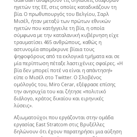
Guardian αναφέρουν τις δηλώσεις διαφόρων
ηγετών της ΕΕ, στις οποίες καταδικάζουν τη
βία. Ο πρωθυπουργός του Βελγίου, Σαρλ
Μισέλ, ήταν μεταξύ των πρώτων εθνικών
ηγετών που κατήγγειλε τη βία, η οποία
σύμφωνα με την καταλανική κυβέρνηση είχε
τραυματίσει 465 ανθρώπους, καθώς η
αστυνομία απομάκρυνε βίαια τους
ψηφοφόρους από τα εκλογικά τμήματα και σε
μία περίπτωση πέταξε λαστιχένιες σφαίρες. «Η
βία δεν μπορεί ποτέ να είναι η απάντηση!»
είπε ο Μισέλ στο Twitter. Ο Σλοβένος
ομόλογός του, Miro Cerar, εξέφρασε επίσης
την ανησυχία του και ζήτησε «πολιτικό
διάλογο, κράτος δικαίου και ειρηνικές
λύσεις».
Αξιωματούχοι που εργάζονται στην ομάδα
εργασίας East Stratcom στις Βρυξέλλες
δηλώνουν ότι έχουν παρατηρήσει μια αύξηση