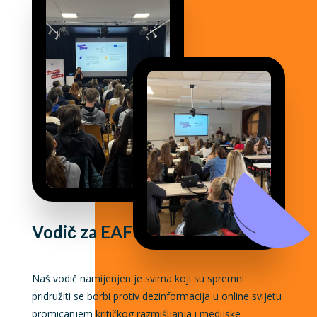
Vodič za EAF
Naš vodič namijenjen je svima koji su spremni
pridružiti se borbi protiv dezinformacija u online svijetu
promicanjem kritičkog razmišljanja i medijske