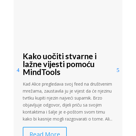
Kako uočiti stvarne i
4
lažne vijesti pomoću
d
MindTools
V
Iz
Kad Alice pregledava svoj feed na društvenim
pr
mrežama, zaustavila ju je vijest da će njezinu
tr
tvrtku kupiti njezin najveći suparnik. Brzo
Uo
objavljuje odgovor, dijeli priču sa svojim
če
kontaktima i šalje je e-poštom svom timu
kako bi kasnije mogli razgovarati o tome. Ali...
Read More