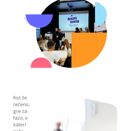
Kot že
rečeno,
gre za
fazo, v
kateri