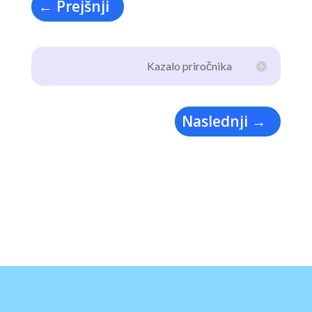
←
Prejšnji
Kazalo priročnika
Naslednji
→