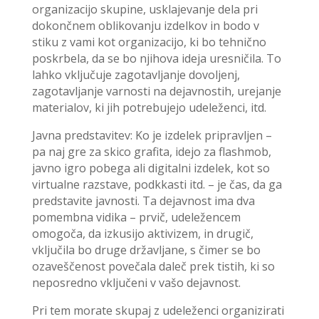
organizacijo skupine, usklajevanje dela pri
dokončnem oblikovanju izdelkov in bodo v
stiku z vami kot organizacijo, ki bo tehnično
poskrbela, da se bo njihova ideja uresničila. To
lahko vključuje zagotavljanje dovoljenj,
zagotavljanje varnosti na dejavnostih, urejanje
materialov, ki jih potrebujejo udeleženci, itd.
Javna predstavitev: Ko je izdelek pripravljen –
pa naj gre za skico grafita, idejo za flashmob,
javno igro pobega ali digitalni izdelek, kot so
virtualne razstave, podkkasti itd. – je čas, da ga
predstavite javnosti. Ta dejavnost ima dva
pomembna vidika – prvič, udeležencem
omogoča, da izkusijo aktivizem, in drugič,
vključila bo druge državljane, s čimer se bo
ozaveščenost povečala daleč prek tistih, ki so
neposredno vključeni v vašo dejavnost.
Pri tem morate skupaj z udeleženci organizirati