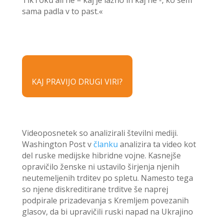
TikToku ali ne – kaj je lažno in kaj ne -, ko sem
sama padla v to past.«
KAJ PRAVIJO DRUGI VIRI?
Videoposnetek so analizirali številni mediji.
Washington Post v
članku
analizira ta video kot
del ruske medijske hibridne vojne. Kasnejše
opravičilo ženske ni ustavilo širjenja njenih
neutemeljenih trditev po spletu. Namesto tega
so njene diskreditirane trditve še naprej
podpirale prizadevanja s Kremljem povezanih
glasov, da bi upravičili ruski napad na Ukrajino