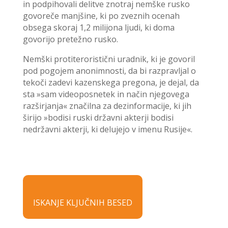
in podpihovali delitve znotraj nemške rusko
govoreče manjšine, ki po zveznih ocenah
obsega skoraj 1,2 milijona ljudi, ki doma
govorijo pretežno rusko.
Nemški protiteroristični uradnik, ki je govoril
pod pogojem anonimnosti, da bi razpravljal o
tekoči zadevi kazenskega pregona, je dejal, da
sta »sam videoposnetek in način njegovega
razširjanja« značilna za dezinformacije, ki jih
širijo »bodisi ruski državni akterji bodisi
nedržavni akterji, ki delujejo v imenu Rusije«.
ISKANJE KLJUČNIH BESED