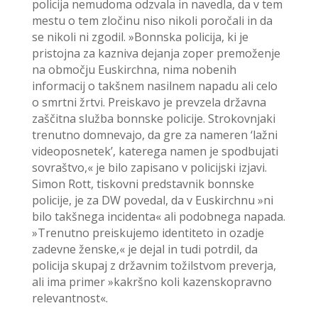
policija nemudoma odzvala in navedla, da v tem
mestu o tem zločinu niso nikoli poročali in da
se nikoli ni zgodil. »Bonnska policija, ki je
pristojna za kazniva dejanja zoper premoženje
na območju Euskirchna, nima nobenih
informacij o takšnem nasilnem napadu ali celo
o smrtni žrtvi. Preiskavo je prevzela državna
zaščitna služba bonnske policije. Strokovnjaki
trenutno domnevajo, da gre za nameren ‘lažni
videoposnetek’, katerega namen je spodbujati
sovraštvo,« je bilo zapisano v policijski izjavi.
Simon Rott, tiskovni predstavnik bonnske
policije, je za DW povedal, da v Euskirchnu »ni
bilo takšnega incidenta« ali podobnega napada.
»Trenutno preiskujemo identiteto in ozadje
zadevne ženske,« je dejal in tudi potrdil, da
policija skupaj z državnim tožilstvom preverja,
ali ima primer »kakršno koli kazenskopravno
relevantnost«.