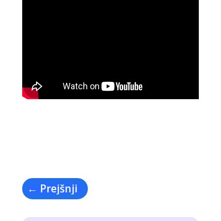
←
Prejšnji