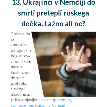
13. Ukrajinci v Nemčiji do
smrti pretepli ruskega
dečka. Lažno ali ne?
Trditev, da
je
»množica
ukrajinskih
beguncev«
v nemškem
mestu
Euskirchen
do smrti
pretepla
ruskega
mladeniča,
je bila objavljena v
videoposnetku,
namenjenem Rusom v Nemčiji.