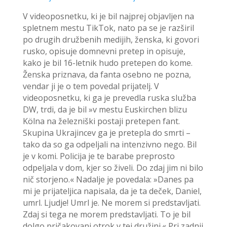
V videoposnetku, ki je bil najprej objavljen na
spletnem mestu TikTok, nato pa se je razširil
po drugih družbenih medijih, ženska, ki govori
rusko, opisuje domnevni pretep in opisuje,
kako je bil 16-letnik hudo pretepen do kome.
Ženska priznava, da fanta osebno ne pozna,
vendar ji je o tem povedal prijatelj. V
videoposnetku, ki ga je prevedla ruska služba
DW, trdi, da je bil »v mestu Euskirchen blizu
Kölna na železniški postaji pretepen fant.
Skupina Ukrajincev ga je pretepla do smrti –
tako da so ga odpeljali na intenzivno nego. Bil
je v komi. Policija je te barabe preprosto
odpeljala v dom, kjer so živeli. Do zdaj jim ni bilo
nič storjeno.« Nadalje je povedala: »Danes pa
mi je prijateljica napisala, da je ta deček, Daniel,
umrl. Ljudje! Umrl je. Ne morem si predstavljati.
Zdaj si tega ne morem predstavljati. To je bil
dolgo pričakovani otrok v tej družini.« Pri zadnji