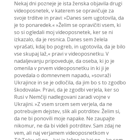
Nekaj dni pozneje je ista ženska objavila drugi
videoposnetek, v katerem se opravičuje za
svoje trditve in pravi: »Danes sem ugotovila, da
je to ponaredek.« »Želim se opravičiti vsem, ki
so si ogledali moj videoposnetek, ker se ni
izkazalo, da je resnica. Danes sem želela
vprašati, kdaj bo pogreb, in ugotovila, da je bilo
vse skupaj laž,« pravi v videoposnetku. V
nadaljevanju pripoveduje, da oseba, ki jo je
omenila v prvem videoposnetku in ki ji je
povedala o domnevnem napadu, »sovraži
Ukrajince in se je odločila, da jim bo s to zgodbo
škodovala«. Pravi, da je zgodbi verjela, ker so
Rusi v Nemčiji nadlegovani zaradi vojne v
Ukrajini. »Z vsem srcem sem verjela, da ne
potrebujem dejstev, slik ali potrditev. Želim si,
da ne bi ponovili moje napake. Ne zaupajte
nikomur, ne da bi videli potrditev. Sam zdaj ne
vem, ali naj verjamem videoposnetkom v