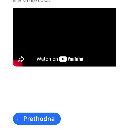
isječku nije dokaz
←
Prethodna