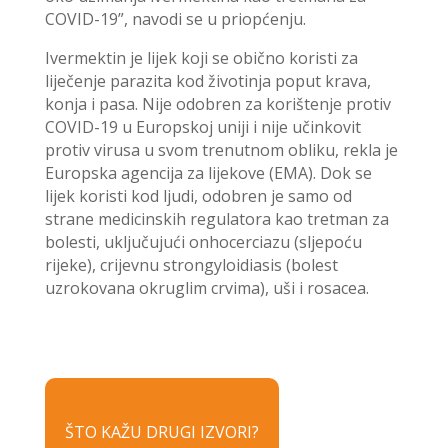
COVID-19”, navodi se u priopćenju.
Ivermektin je lijek koji se obično koristi za
liječenje parazita kod životinja poput krava,
konja i pasa. Nije odobren za korištenje protiv
COVID-19 u Europskoj uniji i nije učinkovit
protiv virusa u svom trenutnom obliku, rekla je
Europska agencija za lijekove (EMA). Dok se
lijek koristi kod ljudi, odobren je samo od
strane medicinskih regulatora kao tretman za
bolesti, uključujući onhocerciazu (sljepoću
rijeke), crijevnu strongyloidiasis (bolest
uzrokovana okruglim crvima), uši i rosacea.
ŠTO KAŽU DRUGI IZVORI?