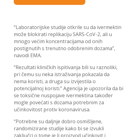
“Laboratorijske studije otkrile su da ivermektin
može blokirati replikaciju SARS-CoV-2, ali u
mnogo većim koncentracijama od onih
postignutih s trenutno odobrenim dozama”,
navodi EMA.
“Rezultati kliničkih ispitivanja bili su raznoliki,
pri čemu su neka istraživanja pokazala da
nema koristi, a druga su izvijestila o
potencijalnoj koristi.” Agencija je upozorila da bi
se toksične nuspojave ivermektina također
mogle povećati s dozama potrebnim za
učinkovitost protiv koronavirusa.
“Potrebne su daljnje dobro osmišljene,
randomizirane studije kako bi se izvukli
zaključci o tome je li proizvod učinkovit i