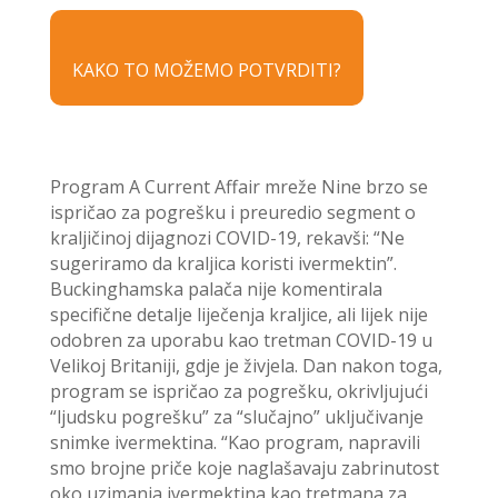
KAKO TO MOŽEMO POTVRDITI?
Program A Current Affair mreže Nine brzo se
ispričao za pogrešku i preuredio segment o
kraljičinoj dijagnozi COVID-19, rekavši: “Ne
sugeriramo da kraljica koristi ivermektin”.
Buckinghamska palača nije komentirala
specifične detalje liječenja kraljice, ali lijek nije
odobren za uporabu kao tretman COVID-19 u
Velikoj Britaniji, gdje je živjela. Dan nakon toga,
program se ispričao za pogrešku, okrivljujući
“ljudsku pogrešku” za “slučajno” uključivanje
snimke ivermektina. “Kao program, napravili
smo brojne priče koje naglašavaju zabrinutost
oko uzimanja ivermektina kao tretmana za