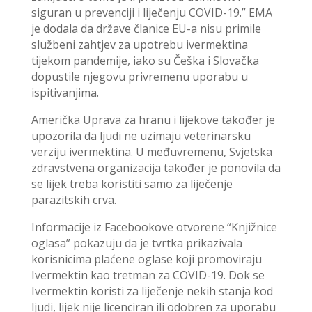
siguran u prevenciji i liječenju COVID-19.” EMA
je dodala da države članice EU-a nisu primile
službeni zahtjev za upotrebu ivermektina
tijekom pandemije, iako su Češka i Slovačka
dopustile njegovu privremenu uporabu u
ispitivanjima.
Američka Uprava za hranu i lijekove također je
upozorila da ljudi ne uzimaju veterinarsku
verziju ivermektina. U međuvremenu, Svjetska
zdravstvena organizacija također je ponovila da
se lijek treba koristiti samo za liječenje
parazitskih crva.
Informacije iz Facebookove otvorene “Knjižnice
oglasa” pokazuju da je tvrtka prikazivala
korisnicima plaćene oglase koji promoviraju
Ivermektin kao tretman za COVID-19. Dok se
Ivermektin koristi za liječenje nekih stanja kod
ljudi, lijek nije licenciran ili odobren za uporabu