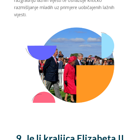
razgradnju lažnih vijesti te osnažuje kritičko
razmišljanje mladih uz primjere uobičajenih lažnih
vijesti.
9. Je li kraljica Elizabeta II