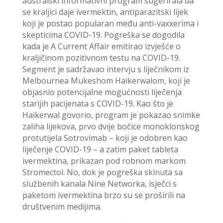
australski informativni program sugerirala da
se kraljici daje ivermektin, antiparazitski lijek
koji je postao popularan među anti-vaxxerima i
skepticima COVID-19. Pogreška se dogodila
kada je A Current Affair emitirao izvješće o
kraljičinom pozitivnom testu na COVID-19.
Segment je sadržavao intervju s liječnikom iz
Melbournea Mukeshom Haikerwalom, koji je
objasnio potencijalne mogućnosti liječenja
starijih pacijenata s COVID-19. Kao što je
Haikerwal govorio, program je pokazao snimke
zaliha lijekova, prvo dvije bočice monoklonskog
protutijela Sotrovimab – koji je odobren kao
liječenje COVID-19 – a zatim paket tableta
ivermektina, prikazan pod robnom markom
Stromectol. No, dok je pogreška skinuta sa
službenih kanala Nine Networka, isječci s
paketom ivermektina brzo su se proširili na
društvenim medijima.