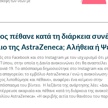
 σκέψη των νέων με
ος πέθανε κατά τη διάρκεια συνέ
ιο της AstraZeneca; Αλήθεια ή Ψ
ές στο Facebook και στο Instagram με τον ισχυρισμό ότι μ
Τύπου, στην οποία η Δανία ανακοινώνει ότι θα αναστείλει
ovid-19. Το απόσπασμα δημοσιεύτηκε στο Instagram και σ
ία απαγορεύει το εμβόλιο AstraZeneca / ενώ η ανακοίνωση 
χος λιποθύμησε και πέθανε», αναφέρει ένα κείμενο στην
όσπασμα του βίντεο. Η λεζάντα της ανάρτησης λέει: «Δαν
έρρευσε ακαριαία και πέθανε κατά τη διάρκεια της ανακο
λίου AstraZeneca». «Η ακριβής αιτία του θανάτου του πα