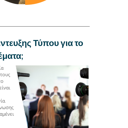
ντευξης Τύπου για το
έματα;
ία
 τους
το
είναι
ία.
ίνωσης
ραμένει