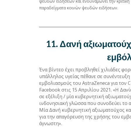
ψευδών ειδήσεων και ενδυναμώνει την κριτική
παραδείγματα κοινών ψευδών ειδήσεων.
11. Δανή αξιωματούχ
εμβόλ
Ένα βίντεο έχει προβληθεί χιλιάδες φορ
υπάλληλος υγείας πέθανε σε συνέντευξη 
εμβολιασμούς του AstraZeneca για τον C
Facebook στις 15 Απριλίου 2021. «Η Δαν
σε εξέλιξη / μία κυβερνητική αξιωματού
ινδονησιακή γλώσσα που συνοδεύει το απ
Μία Δανή κυβερνητική αξιωματούχος κατ
για την απαγόρευση της χρήσης του εμβο
άγνωστη».