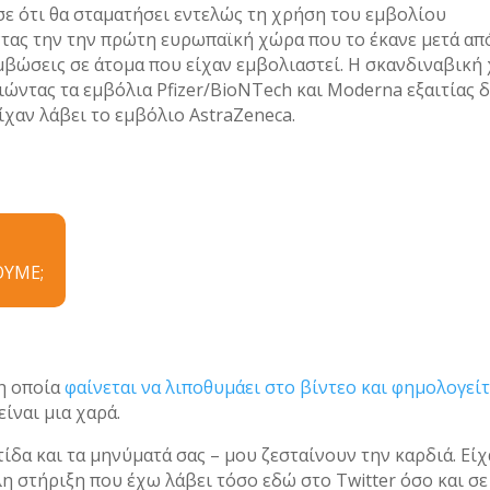
σε ότι θα σταματήσει εντελώς τη χρήση του εμβολίου
ντας την την πρώτη ευρωπαϊκή χώρα που το έκανε μετά απ
μβώσεις σε άτομα που είχαν εμβολιαστεί. Η σκανδιναβική
ώντας τα εμβόλια Pfizer/BioNTech και Moderna εξαιτίας 
χαν λάβει το εμβόλιο AstraZeneca.
ΟΥΜΕ;
 η οποία
φαίνεται να λιποθυμάει στο βίντεο και φημολογείτ
είναι μια χαρά.
ίδα και τα μηνύματά σας – μου ζεσταίνουν την καρδιά. Εί
η στήριξη που έχω λάβει τόσο εδώ στο Twitter όσο και σε