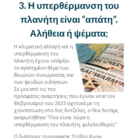
3. Η υπερθέρμανση του
πλανήτη είναι “απάτη”.
Αλήθεια ή ψέματα;
Η κλιματική αλλαγή και η
υπερθέρμανση του
πλανήτη έχουν υπάρξει
το αγαπημένο θέμα των
θεωριών συνωμοσίας και
των ψευδών ειδήσεων.
Σε μια από τις πιο
πρόσφατες αναρτήσεις που έγιναν viral τον
Φεβρουάριο του 2023 σχετικά με τη
χιονόπτωση στο Λος Άντζελες, ο Νικ Άνταμς
αναρωτήθηκε “Πού είναι τώρα η
υπερθέρμανση του πλανήτη, φιλελεύθεροι;”
Ο διάσημος συγγραφέας Στίβεν Κινγκ